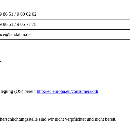
9 86 51 / 9 00 62 02
9 86 51 / 9 05 77 78
fice@tandallin.de
z:
ilegung (OS) bereit:
http://ec.europa.eu/consumers/odr
schlichtungsstelle sind wir nicht verpflichtet und nicht bereit.