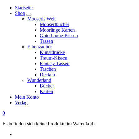
Springe
Startseite
zum
Shop
Inhalt
Mooserls Welt
Mooserlbücher
Moorlinge Karten
Gute Laune-Kissen
Tassen
Elbenzauber
Kunstdrucke
Traum-Kissen
Fantasy Tassen
Taschen
Decken
Wunderland
Bücher
Karten
Mein Konto
Verlag
0
Es befinden sich keine Produkte im Warenkorb.