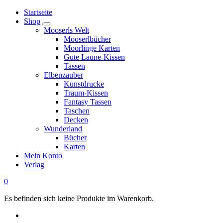
Springe
Startseite
zum
Shop
Inhalt
Mooserls Welt
Mooserlbücher
Moorlinge Karten
Gute Laune-Kissen
Tassen
Elbenzauber
Kunstdrucke
Traum-Kissen
Fantasy Tassen
Taschen
Decken
Wunderland
Bücher
Karten
Mein Konto
Verlag
0
Es befinden sich keine Produkte im Warenkorb.