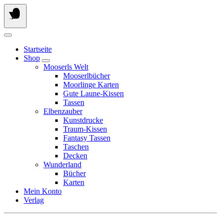
Springe
zum
Inhalt
Startseite
Shop
Mooserls Welt
Mooserlbücher
Moorlinge Karten
Gute Laune-Kissen
Tassen
Elbenzauber
Kunstdrucke
Traum-Kissen
Fantasy Tassen
Taschen
Decken
Wunderland
Bücher
Karten
Mein Konto
Verlag