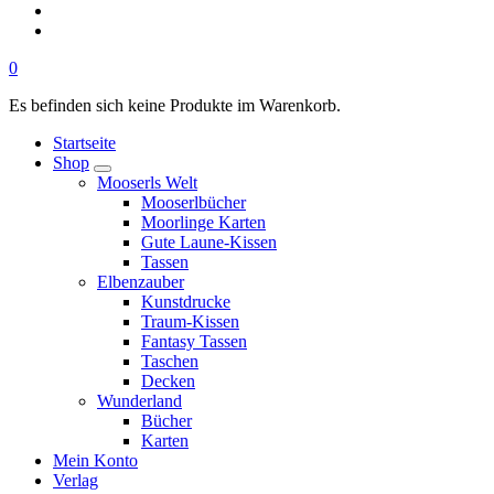
0
Es befinden sich keine Produkte im Warenkorb.
Startseite
Shop
Mooserls Welt
Mooserlbücher
Moorlinge Karten
Gute Laune-Kissen
Tassen
Elbenzauber
Kunstdrucke
Traum-Kissen
Fantasy Tassen
Taschen
Decken
Wunderland
Bücher
Karten
Mein Konto
Verlag