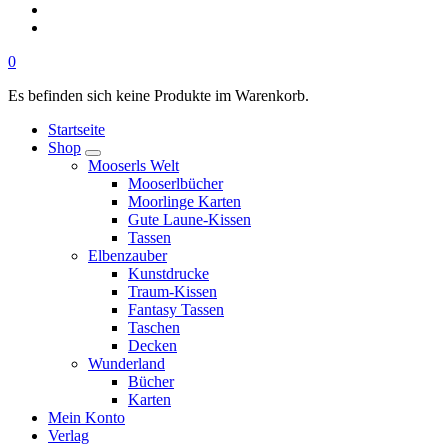
0
Es befinden sich keine Produkte im Warenkorb.
Startseite
Shop
Mooserls Welt
Mooserlbücher
Moorlinge Karten
Gute Laune-Kissen
Tassen
Elbenzauber
Kunstdrucke
Traum-Kissen
Fantasy Tassen
Taschen
Decken
Wunderland
Bücher
Karten
Mein Konto
Verlag