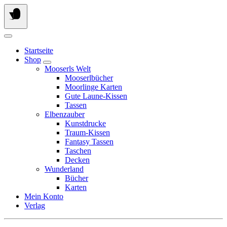
Springe
zum
Inhalt
Startseite
Shop
Mooserls Welt
Mooserlbücher
Moorlinge Karten
Gute Laune-Kissen
Tassen
Elbenzauber
Kunstdrucke
Traum-Kissen
Fantasy Tassen
Taschen
Decken
Wunderland
Bücher
Karten
Mein Konto
Verlag