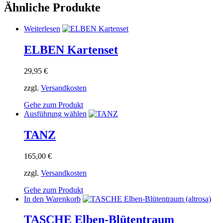
Ähnliche Produkte
Weiterlesen
ELBEN Kartenset
29,95
€
zzgl.
Versandkosten
Gehe zum Produkt
Dieses
Ausführung wählen
Produkt
weist
TANZ
mehrere
Varianten
165,00
€
auf.
Die
zzgl.
Versandkosten
Optionen
können
Gehe zum Produkt
auf
In den Warenkorb
der
Produktseite
TASCHE Elben-Blütentraum
gewählt