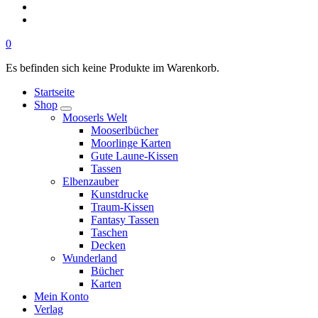
0
Es befinden sich keine Produkte im Warenkorb.
Startseite
Shop
Mooserls Welt
Mooserlbücher
Moorlinge Karten
Gute Laune-Kissen
Tassen
Elbenzauber
Kunstdrucke
Traum-Kissen
Fantasy Tassen
Taschen
Decken
Wunderland
Bücher
Karten
Mein Konto
Verlag