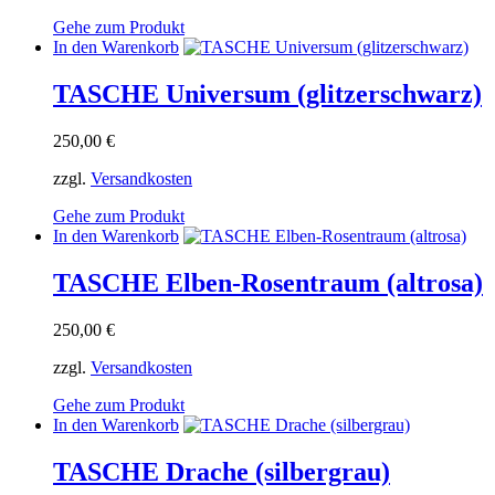
können
Gehe zum Produkt
auf
In den Warenkorb
der
Produktseite
TASCHE Universum (glitzerschwarz)
gewählt
werden
250,00
€
zzgl.
Versandkosten
Gehe zum Produkt
In den Warenkorb
TASCHE Elben-Rosentraum (altrosa)
250,00
€
zzgl.
Versandkosten
Gehe zum Produkt
In den Warenkorb
TASCHE Drache (silbergrau)