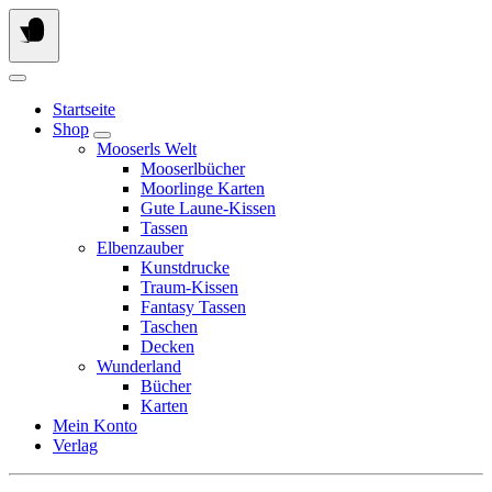
Springe
zum
Inhalt
Startseite
Shop
Mooserls Welt
Mooserlbücher
Moorlinge Karten
Gute Laune-Kissen
Tassen
Elbenzauber
Kunstdrucke
Traum-Kissen
Fantasy Tassen
Taschen
Decken
Wunderland
Bücher
Karten
Mein Konto
Verlag