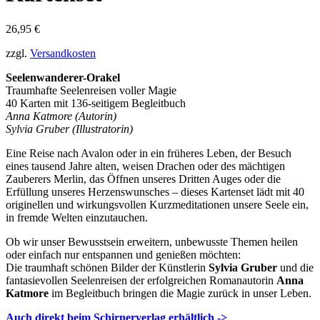
26,95
€
zzgl.
Versandkosten
Seelenwanderer-Orakel
Traumhafte Seelenreisen voller Magie
40 Karten mit 136-seitigem Begleitbuch
Anna Katmore (Autorin)
Sylvia Gruber (Illustratorin)
Eine Reise nach Avalon oder in ein früheres Leben, der Besuch
eines tausend Jahre alten, weisen Drachen oder des mächtigen
Zauberers Merlin, das Öffnen unseres Dritten Auges oder die
Erfüllung unseres Herzenswunsches – dieses Kartenset lädt mit 40
originellen und wirkungsvollen Kurzmeditationen unsere Seele ein,
in fremde Welten einzutauchen.
Ob wir unser Bewusstsein erweitern, unbewusste Themen heilen
oder einfach nur entspannen und genießen möchten:
Die traumhaft schönen Bilder der Künstlerin
Sylvia Gruber
und die
fantasievollen Seelenreisen der erfolgreichen Romanautorin
Anna
Katmore
im Begleitbuch bringen die Magie zurück in unser Leben.
Auch direkt beim Schirnerverlag erhältlich
->