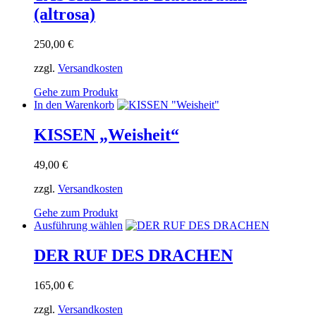
werden
(altrosa)
250,00
€
zzgl.
Versandkosten
Gehe zum Produkt
In den Warenkorb
KISSEN „Weisheit“
49,00
€
zzgl.
Versandkosten
Gehe zum Produkt
Dieses
Ausführung wählen
Produkt
weist
DER RUF DES DRACHEN
mehrere
Varianten
165,00
€
auf.
Die
zzgl.
Versandkosten
Optionen