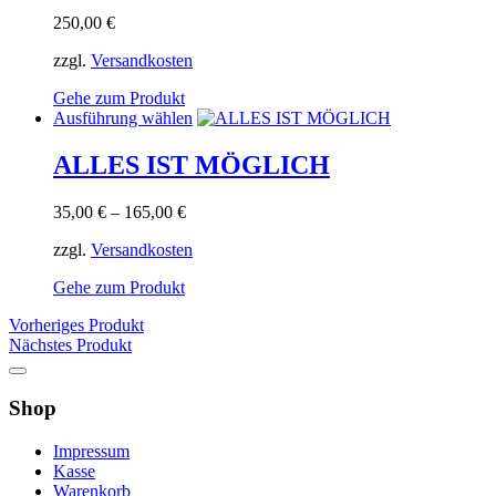
250,00
€
zzgl.
Versandkosten
Gehe zum Produkt
Dieses
Ausführung wählen
Produkt
weist
ALLES IST MÖGLICH
mehrere
Varianten
35,00
€
–
165,00
€
auf.
Die
zzgl.
Versandkosten
Optionen
können
Gehe zum Produkt
auf
der
Vorheriges Produkt
Produktseite
Nächstes Produkt
gewählt
werden
Shop
Impressum
Kasse
Warenkorb