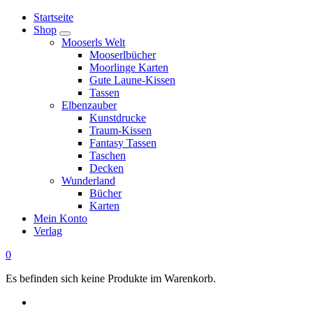
Springe
Startseite
zum
Shop
Inhalt
Mooserls Welt
Mooserlbücher
Moorlinge Karten
Gute Laune-Kissen
Tassen
Elbenzauber
Kunstdrucke
Traum-Kissen
Fantasy Tassen
Taschen
Decken
Wunderland
Bücher
Karten
Mein Konto
Verlag
0
Es befinden sich keine Produkte im Warenkorb.