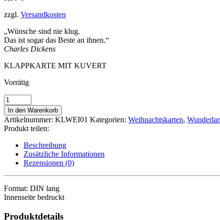
zzgl.
Versandkosten
„Wünsche sind nie klug.
Das ist sogar das Beste an ihnen.“
Charles Dickens
KLAPPKARTE MIT KUVERT
Vorrätig
DER
WUNSCHZETTEL
In den Warenkorb
Menge
Artikelnummer:
KLWEI01
Kategorien:
Weihnachtskarten
,
Wunderla
Produkt teilen:
Beschreibung
Zusätzliche Informationen
Rezensionen (0)
Format: DIN lang
Innenseite bedruckt
Produktdetails