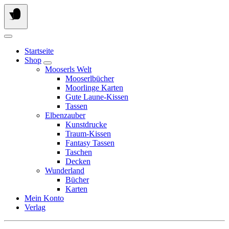
Springe
zum
Inhalt
Startseite
Shop
Mooserls Welt
Mooserlbücher
Moorlinge Karten
Gute Laune-Kissen
Tassen
Elbenzauber
Kunstdrucke
Traum-Kissen
Fantasy Tassen
Taschen
Decken
Wunderland
Bücher
Karten
Mein Konto
Verlag