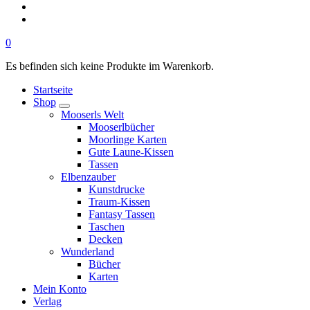
0
Es befinden sich keine Produkte im Warenkorb.
Startseite
Shop
Mooserls Welt
Mooserlbücher
Moorlinge Karten
Gute Laune-Kissen
Tassen
Elbenzauber
Kunstdrucke
Traum-Kissen
Fantasy Tassen
Taschen
Decken
Wunderland
Bücher
Karten
Mein Konto
Verlag