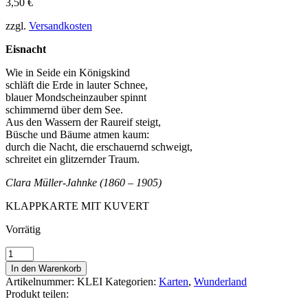
3,50
€
zzgl.
Versandkosten
Eisnacht
Wie in Seide ein Königskind
schläft die Erde in lauter Schnee,
blauer Mondscheinzauber spinnt
schimmernd über dem See.
Aus den Wassern der Raureif steigt,
Büsche und Bäume atmen kaum:
durch die Nacht, die erschauernd schweigt,
schreitet ein glitzernder Traum.
Clara Müller-Jahnke (1860 – 1905)
KLAPPKARTE MIT KUVERT
Vorrätig
EISKÖNIGIN
Menge
In den Warenkorb
Artikelnummer:
KLEI
Kategorien:
Karten
,
Wunderland
Produkt teilen: