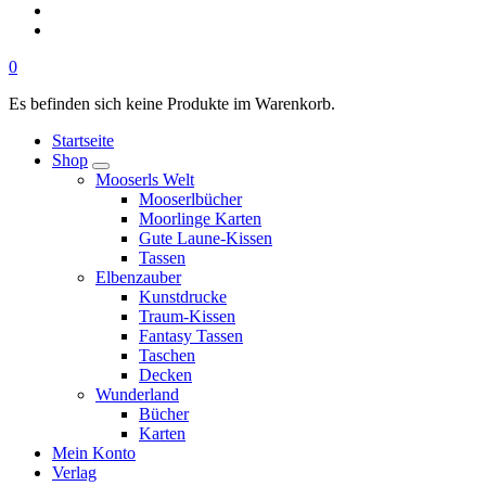
0
Es befinden sich keine Produkte im Warenkorb.
Startseite
Shop
Mooserls Welt
Mooserlbücher
Moorlinge Karten
Gute Laune-Kissen
Tassen
Elbenzauber
Kunstdrucke
Traum-Kissen
Fantasy Tassen
Taschen
Decken
Wunderland
Bücher
Karten
Mein Konto
Verlag