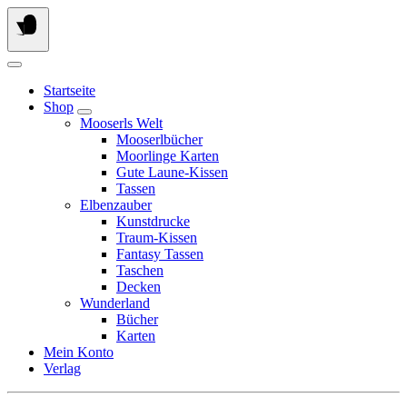
Springe
zum
Inhalt
Startseite
Shop
Mooserls Welt
Mooserlbücher
Moorlinge Karten
Gute Laune-Kissen
Tassen
Elbenzauber
Kunstdrucke
Traum-Kissen
Fantasy Tassen
Taschen
Decken
Wunderland
Bücher
Karten
Mein Konto
Verlag