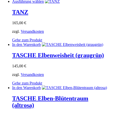
Dieses
Ausführung wählen
Produkt
weist
TANZ
mehrere
Varianten
165,00
€
auf.
Die
zzgl.
Versandkosten
Optionen
können
Gehe zum Produkt
auf
In den Warenkorb
der
Produktseite
TASCHE Elbenweisheit (graugrün)
gewählt
werden
145,00
€
zzgl.
Versandkosten
Gehe zum Produkt
In den Warenkorb
TASCHE Elben-Blütentraum
(altrosa)