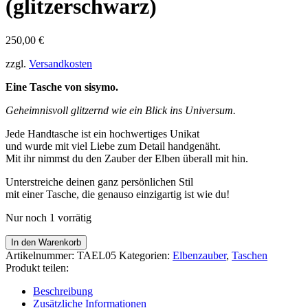
(glitzerschwarz)
250,00
€
zzgl.
Versandkosten
Eine Tasche von sisymo.
Geheimnisvoll glitzernd wie ein Blick ins Universum.
Jede Handtasche ist ein hochwertiges Unikat
und wurde mit viel Liebe zum Detail handgenäht.
Mit ihr nimmst du den Zauber der Elben überall mit hin.
Unterstreiche deinen ganz persönlichen Stil
mit einer Tasche, die genauso einzigartig ist wie du!
Nur noch 1 vorrätig
TASCHE
In den Warenkorb
Universum
Artikelnummer:
TAEL05
Kategorien:
Elbenzauber
,
Taschen
(glitzerschwarz)
Produkt teilen:
Menge
Beschreibung
Zusätzliche Informationen