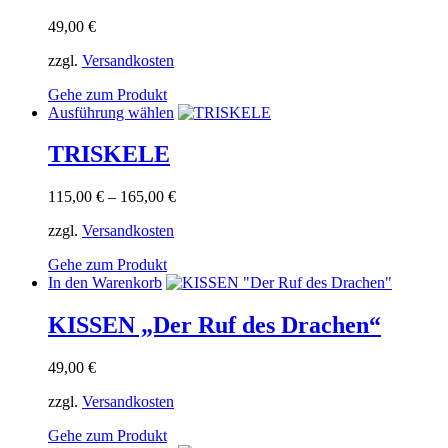
werden
49,00
€
zzgl.
Versandkosten
Gehe zum Produkt
Dieses
Ausführung wählen
Produkt
weist
TRISKELE
mehrere
Varianten
115,00
€
–
165,00
€
auf.
Die
zzgl.
Versandkosten
Optionen
können
Gehe zum Produkt
auf
In den Warenkorb
der
Produktseite
KISSEN „Der Ruf des Drachen“
gewählt
werden
49,00
€
zzgl.
Versandkosten
Gehe zum Produkt