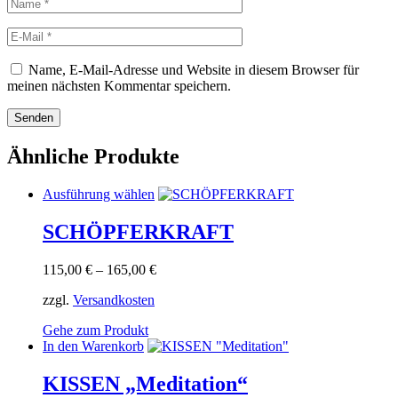
Name
E-
Mail
Name, E-Mail-Adresse und Website in diesem Browser für
meinen nächsten Kommentar speichern.
Ähnliche Produkte
Dieses
Ausführung wählen
Produkt
weist
SCHÖPFERKRAFT
mehrere
Varianten
115,00
€
–
165,00
€
auf.
Die
zzgl.
Versandkosten
Optionen
können
Gehe zum Produkt
auf
In den Warenkorb
der
Produktseite
KISSEN „Meditation“
gewählt