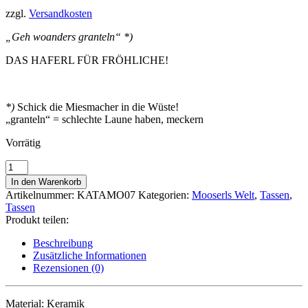
zzgl.
Versandkosten
„Geh woanders granteln“ *)
DAS HAFERL FÜR FRÖHLICHE!
*)
Schick die Miesmacher in die Wüste!
„granteln“ = schlechte Laune haben, meckern
Vorrätig
TASSE
"Malefiz
In den Warenkorb
Lausbua"
Artikelnummer:
KATAMO07
Kategorien:
Mooserls Welt
,
Tassen
,
Menge
Tassen
Produkt teilen:
Beschreibung
Zusätzliche Informationen
Rezensionen (0)
Material: Keramik