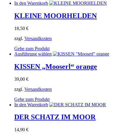
In den Warenkorb
KLEINE MOORHELDEN
18,50
€
zzgl.
Versandkosten
Gehe zum Produkt
Dieses
Ausführung wählen
Produkt
weist
KISSEN „Mooserl“ orange
mehrere
Varianten
39,00
€
auf.
Die
zzgl.
Versandkosten
Optionen
können
Gehe zum Produkt
auf
In den Warenkorb
der
Produktseite
DER SCHATZ IM MOOR
gewählt
werden
14,90
€