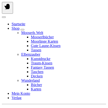
Springe
zum
Inhalt
Startseite
Shop
Mooserls Welt
Mooserlbücher
Moorlinge Karten
Gute Laune-Kissen
Tassen
Elbenzauber
Kunstdrucke
Traum-Kissen
Fantasy Tassen
Taschen
Decken
Wunderland
Bücher
Karten
Mein Konto
Verlag