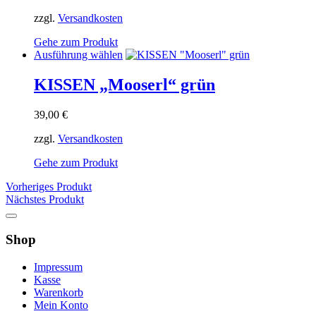
zzgl.
Versandkosten
Gehe zum Produkt
Dieses
Ausführung wählen
Produkt
weist
KISSEN „Mooserl“ grün
mehrere
Varianten
39,00
€
auf.
Die
zzgl.
Versandkosten
Optionen
können
Gehe zum Produkt
auf
der
Vorheriges Produkt
Produktseite
Nächstes Produkt
gewählt
werden
Shop
Impressum
Kasse
Warenkorb
Mein Konto