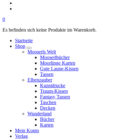
0
Es befinden sich keine Produkte im Warenkorb.
Startseite
Shop
Mooserls Welt
Mooserlbücher
Moorlinge Karten
Gute Laune-Kissen
Tassen
Elbenzauber
Kunstdrucke
Traum-Kissen
Fantasy Tassen
Taschen
Decken
Wunderland
Bücher
Karten
Mein Konto
Verlag